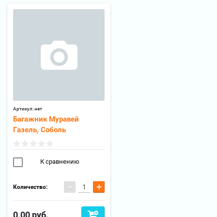
Артикул:
нет
Багажник Муравей
Газель, Соболь
К сравнению
−
+
Количество:
0.00
руб.